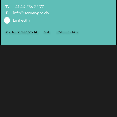
T.
+41 44 534 65 70
E.
info@screenpro.ch
LinkedIn
© 2026 screenpro AG
AGB
DATENSCHUTZ