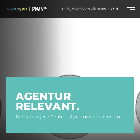
sse lautet: Motorenstrasse 35, 8623 Wetzikon
Wir sind umgezogen – u
AGENTUR
RELEVANT.
Die hauseigene Content-Agentur von screenpro