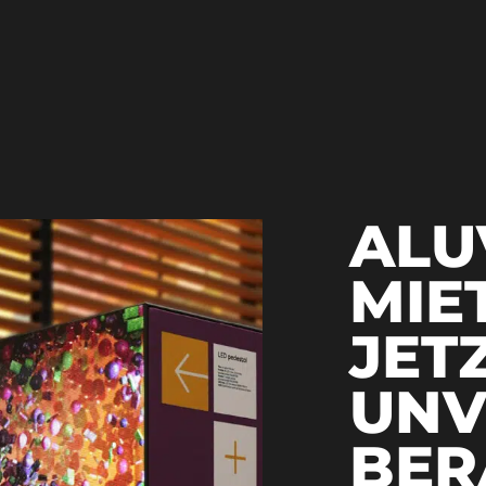
ALU
MIE
JET
UNV
BER