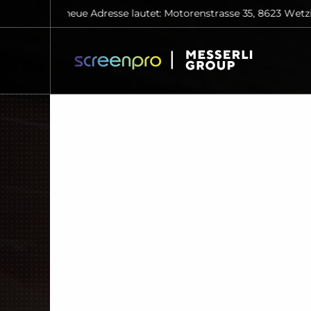
re neue Adresse lautet: Motorenstrasse 35, 8623 Wetzikon
Wir s