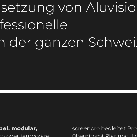
etzung von Aluvisi
essionelle
in der ganzen Schwei
bel, modular,
screenpro begleitet Pr
om oder temporäre
übernimmt Planung, Log