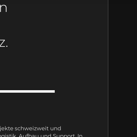
on
z.
ojekte schweizweit und
istik, Aufbau und Support. In