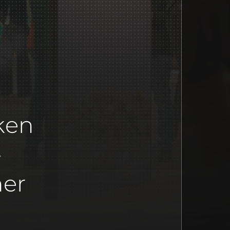
ken
-
ner